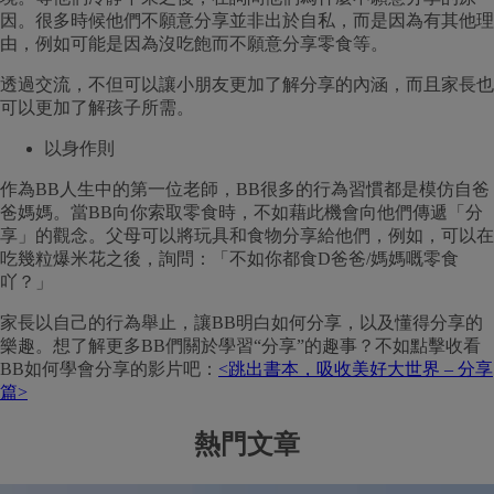
因。很多時候他們不願意分享並非出於自私，而是因為有其他理
由，例如可能是因為沒吃飽而不願意分享零食等。
透過交流，不但可以讓小朋友更加了解分享的內涵，而且家長也
可以更加了解孩子所需。
以身作則
作為BB人生中的第一位老師，BB很多的行為習慣都是模仿自爸
爸媽媽。當BB向你索取零食時，不如藉此機會向他們傳遞「分
享」的觀念。父母可以將玩具和食物分享給他們，例如，可以在
吃幾粒爆米花之後，詢問：「不如你都食D爸爸/媽媽嘅零食
吖？」
家長以自己的行為舉止，讓BB明白如何分享，以及懂得分享的
樂趣。想了解更多BB們關於學習“分享”的趣事？不如點擊收看
BB如何學會分享的影片吧：
<跳出書本，吸收美好大世界 – 分享
篇>
熱門文章