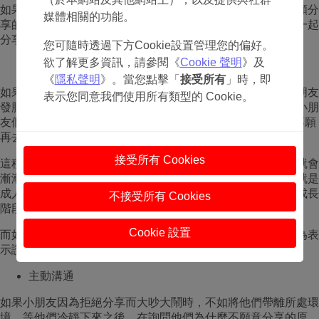
如果邀請其他小朋友來家裡玩，家長應該事先詢問是否有不願分
媒體相關的功能。
享的玩具。在一切妥善安排的時候，再讓孩子和其他小朋友一起
分享玩具一起玩耍。
您可隨時透過下方Cookie設置管理您的偏好。
欲了解更多資訊，請參閱《
Cookie 聲明
》及
不因拒絕分享而懲罰小朋友
《
隱私聲明
》。當您點擊「
接受所有
」時，即
如果在其他家長面前，小朋友出現自私行為或者衝著其他小朋友
表示您同意我們使用所有類型的 Cookie。
發脾氣，的確令人尷尬。但這時尤其不可大聲呵斥，因為當小朋
友們被當眾訓斥後，會令他們產生防禦（defensive）心理，不願
再去學習新技能。
接受所有 Cookies
這種時候家長毋須急躁冒進，要相信隨著他們的長大，他們就會
漸漸發現，與朋友們一起分享玩具比自己玩更有趣。並且，就是
成人都有具有特殊意義而絕不願意分享之物，何況情商還在成長
不接受所有 Cookies
階段的小朋友們呢？
Cookie 設置
而如果孩子主動與其他小朋友分享玩具，家長須對他們的行為表
示讚賞，以增強成就感與分享慾望。
主動溝通
如果小朋友因為拒絕分享而大吵大鬧時，不如將他們帶離所處環
境。等他們冷靜下來之後，在詢問他們為什麼不願意分享的原