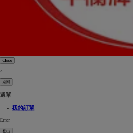
Close
×
返回
選單
我的訂單
Error
登出