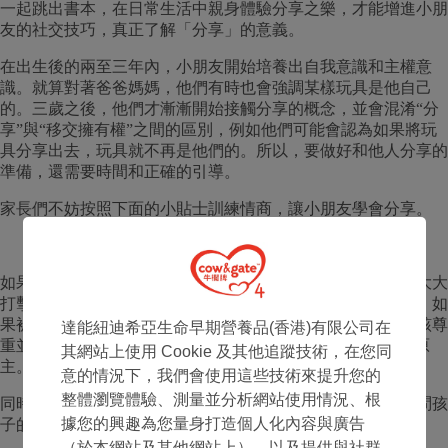
一起跳出書本，在日常生活中親身體驗分享之樂，才能增進小朋
友的社交技巧，真正了解「分享」的意義。
在出生後的兩至三年內，小朋友開始培養出自我意識和主權意
識。就算對著爸爸媽媽，他們有時也會強調某樣玩具是他自己
的。三歲之後，他們才漸漸開始接觸分享的概念，並會混淆“分
享”與“移交擁有權”之間的區別，例如他們可能會認為如果將玩
具分享出去，玩具就不再是他們的。所以，要做好和他人分享的
準備，還需要時間和正確的引導。
家長們不妨按照下面的小貼士訓練情商，讓小朋友學會分享。
尊重小朋友的“財產”
如果因為分享給其他小朋友而導致書本或玩具收到損壞，會大大
打擊他們的分享意慾。尤其是小朋友特別喜歡或珍惜的玩具，如
果被其他小朋友損壞，會給留下很深的陰影。所以，家長應該尊
達能紐迪希亞生命早期營養品(香港)有限公司在
重並且保護好他們的“財產”，保證每次都能完好無缺地物歸原
其網站上使用 Cookie 及其他追蹤技術，在您同
主。
意的情況下，我們會使用這些技術來提升您的
整體瀏覽體驗、測量並分析網站使用情況、根
同時，當其他小朋友想要借玩具或書本之時，家長應該先詢問孩
據您的興趣為您量身打造個人化內容與廣告
子的意見，得到許可之後再分享出去。
（於本網站及其他網站上），以及提供與社群