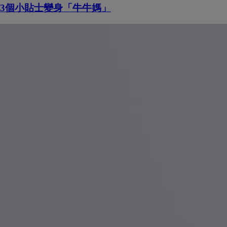
3個小貼士變身「牛牛媽」