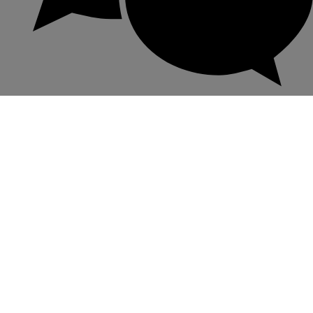
微信客服諮詢
立即進行1對1在線咨詢