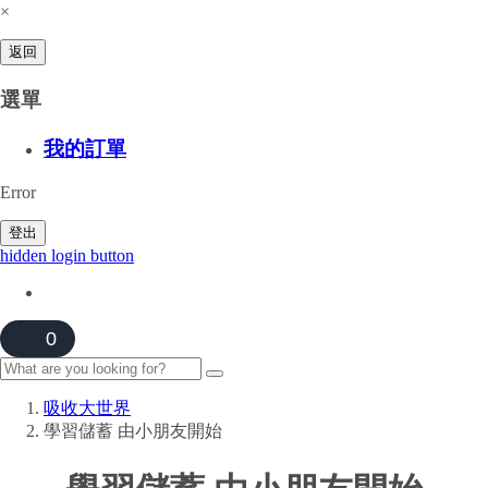
×
返回
選單
我的訂單
Error
登出
hidden login button
0
吸收大世界
學習儲蓄 由小朋友開始