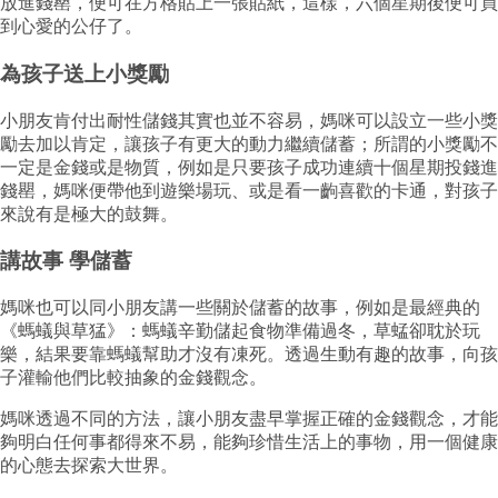
放進錢罌，便可在方格貼上一張貼紙，這樣，六個星期後便可買
到心愛的公仔了。
為孩子送上小獎勵
小朋友肯付出耐性儲錢其實也並不容易，媽咪可以設立一些小獎
勵去加以肯定，讓孩子有更大的動力繼續儲蓄；所謂的小獎勵不
一定是金錢或是物質，例如是只要孩子成功連續十個星期投錢進
錢罌，媽咪便帶他到遊樂場玩、或是看一齣喜歡的卡通，對孩子
來說有是極大的鼓舞。
講故事 學儲蓄
媽咪也可以同小朋友講一些關於儲蓄的故事，例如是最經典的
《螞蟻與草猛》：螞蟻辛勤儲起食物準備過冬，草蜢卻耽於玩
樂，結果要靠螞蟻幫助才沒有凍死。透過生動有趣的故事，向孩
子灌輸他們比較抽象的金錢觀念。
媽咪透過不同的方法，讓小朋友盡早掌握正確的金錢觀念，才能
夠明白任何事都得來不易，能夠珍惜生活上的事物，用一個健康
的心態去探索大世界。