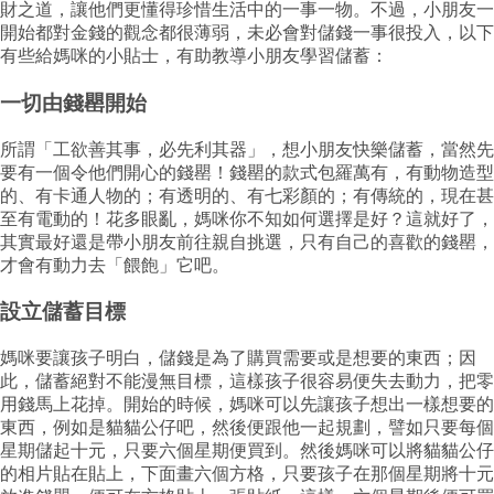
財之道，讓他們更懂得珍惜生活中的一事一物。不過，小朋友一
開始都對金錢的觀念都很薄弱，未必會對儲錢一事很投入，以下
有些給媽咪的小貼士，有助教導小朋友學習儲蓄：
一切由錢罌開始
所謂「工欲善其事，必先利其器」，想小朋友快樂儲蓄，當然先
要有一個令他們開心的錢罌！錢罌的款式包羅萬有，有動物造型
的、有卡通人物的；有透明的、有七彩顏的；有傳統的，現在甚
至有電動的！花多眼亂，媽咪你不知如何選擇是好？這就好了，
其實最好還是帶小朋友前往親自挑選，只有自己的喜歡的錢罌，
才會有動力去「餵飽」它吧。
設立儲蓄目標
媽咪要讓孩子明白，儲錢是為了購買需要或是想要的東西；因
此，儲蓄絕對不能漫無目標，這樣孩子很容易便失去動力，把零
用錢馬上花掉。開始的時候，媽咪可以先讓孩子想出一樣想要的
東西，例如是貓貓公仔吧，然後便跟他一起規劃，譬如只要每個
星期儲起十元，只要六個星期便買到。然後媽咪可以將貓貓公仔
的相片貼在貼上，下面畫六個方格，只要孩子在那個星期將十元