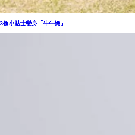
3個小貼士變身「牛牛媽」