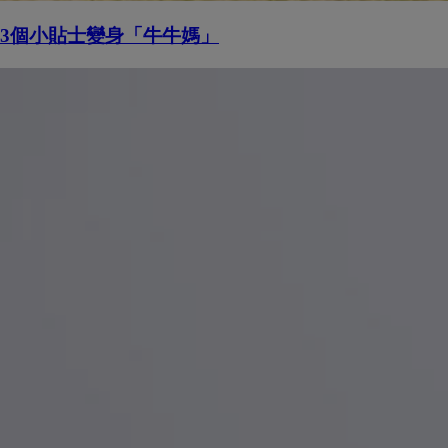
3個小貼士變身「牛牛媽」