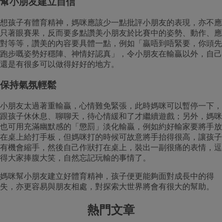
幫小朋友建立自信
想孩子有體育精神，媽咪應該少一點批評小朋友的表現，亦不應
只著眼賽果，反而要多點讚美小朋友於比賽中的姿勢、動作、應
對等等，讚美的內容要具體一點，例如「贏唔到唔緊要，你頭先
跑步嘅姿勢好穩陣、神情好認真」，令小朋友在輸贏以外，自己
還是有很多可以做得好好的地方。
保持氣氛輕鬆
小朋友太過著重輸贏，心情難免緊張，此時媽咪可以暫停一下，
跟孩子休休息、聊聊天，待心情緩和了才繼續遊戲；另外，媽咪
也可用充滿幽默感的「懲罰」淡化輸贏，例如約好輸家要將手放
在桌上給打手板，但媽咪打的時候可故意將手抬得很高，讓孩子
有機會縮手，然後自己作狀打在桌上，裝出一副很痛的表情，逗
得大家捧腹大笑，自然忘記玩輸的事情了。
媽咪幫小朋友建立好體育精神，孩子便更能夠面對成長中的得
失，亦更容易與朋友相處，對探索大世界將會有很大的幫助。
熱門文章