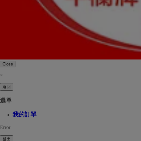
Close
×
返回
選單
我的訂單
Error
登出