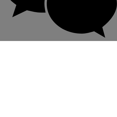
微信客服諮詢
立即進行1對1在線咨詢