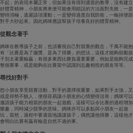
不起」的表現本屬正常，但如果沒有得到適當的教導，沒有建立
好體育精神，小朋友將來便可能會用錯誤的方法面對失敗，一是
變得消極，逃避該項運動；一是變得過度自我防衛，一輸掉便跟
對手大吵起來。因此媽咪應該幫孩子培養良好的體育精神。
從觀念著手
媽咪在教導孩子之前，也須審視自己對競賽的觀念，千萬不能抱
有「比賽是為了攞獎、是為了得勝」的想法，這樣才能夠鼓勵孩
子別太著重輸贏；有很多東西比勝負還要重要，例如是能夠完成
整個賽事，或是能夠在比賽當中認識到志趣相投的朋友等等。
尋找好對手
想小朋友享受競賽活動，對手的選擇很重要，如果對手太強，又
或是得勢不饒人，便很容易讓小朋友的心情變得沮喪；媽咪可以
邀請孩子能力相當的朋友一起遊戲，這樣可以令比賽的過程增加
樂趣，同時減少競爭的意味。媽咪亦可以多點與小朋友一起遊
玩，當然，過程中要適當地讓讓孩子，偶然讓他得勝，這樣他才
會明白比賽有贏有輸是自然不過的事。