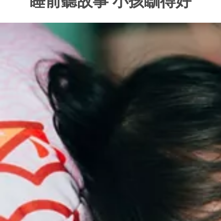
睡前聽故事 小孩瞓得好