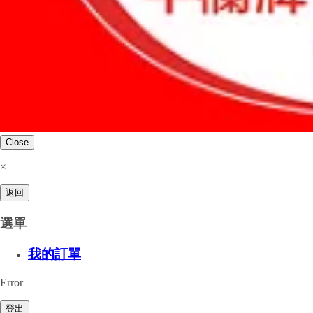
Close
×
返回
選單
我的訂單
Error
登出