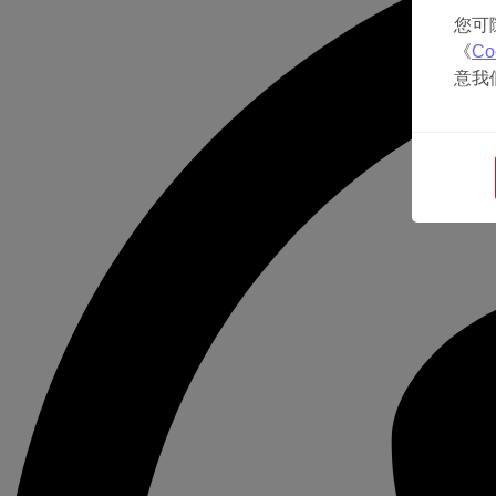
您可
《
Co
意我