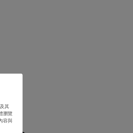
 及其
體瀏覽
內容與