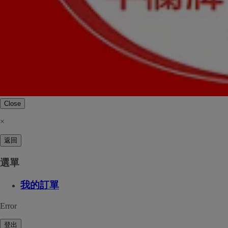
Close
×
返回
選單
我的訂單
Error
登出