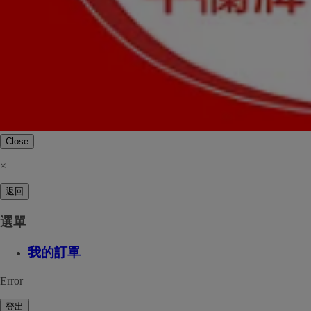
Close
×
返回
選單
我的訂單
Error
登出