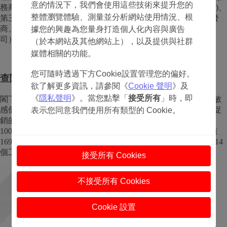
意的情況下，我們會使用這些技術來提升您的
務商 (包括Adyen) 、物流與訂單管理平台(包括CommerceTools)、
整體瀏覽體驗、測量並分析網站使用情況、根
第三方數據處理者或其他服務供應商（包括但不限於奶粉批發
商、零售商、物流公司、數據公司、電訊公司及資訊科技公
據您的興趣為您量身打造個人化內容與廣告
司），以達致上述目的。請閣下參閲我們的《私隱政策》
（於本網站及其他網站上），以及提供與社群
媒體相關的功能。
您可隨時透過下方Cookie設置管理您的偏好。
查閱及更改已收集資料之權利
欲了解更多資訊，請參閱《
Cookie 聲明
》及
《
隱私聲明
》。當您點擊「
接受所有
」時，即
閣下有權免費查閱及更正我們所持關於閣下的個人資料(包括敏
感個人資料)，或要求撤回閣下同意我們使用個人資料作直接促
表示您同意我們使用所有類型的 Cookie。
銷的意願。閣下可聯絡我們的資料保護主任（發送電郵至
1000days@nutricia.com.hk或郵寄至以下地址：香港北角電氣道
169號理文商業中心26樓）。我們一般會在收到閣下的通知後14
個工作天内回覆。
接受所有 Cookies
不接受所有 Cookies
Cookie 設置