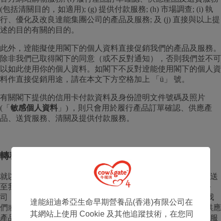
(包括清關目的，如適用); (g) 提供付款服務; (h) 市場調查; (i) 執
行、優化及改良達能集團公司的產品及服務; 及 (j) 直接與以上提
述的目的有關的目的。
此外，逹能擬使用閣下的個人資料直接促銷我們的產品及服務。
除非我們已取得閣下的同意（或不反對通知），否則我們並不可
以如此使用你的個人資料。如閣下不反對逹能使用閣下的個人資
料作直接促銷用途，請在本文下方空格加上 「ü」 號。
有關閣下提供的信用卡付款資料及身份證明文件號碼及照片
(「
敏感個人資料
」) ，則只會用於履行產品訂單確認、供應產
品、送貨服務、清關及提供付款服務。
轉移個人資料
就以上所載用途，閣下的個人資料(包括敏感個人資料)可能傳送
至我們在香港境內或境外的Danone SA (達能公司) 及其關聯公
司，和達能及其關聯公司 (總稱「達能集團公司」) ，及經由我
達能紐迪希亞生命早期營養品(香港)有限公司在
們或達能集團公司委聘的承辦商及代理商、負責訂單確認、供應
其網站上使用 Cookie 及其他追蹤技術，在您同
產品及送貨服務的供應商(包括高盛國際物流有限公司)、付款服