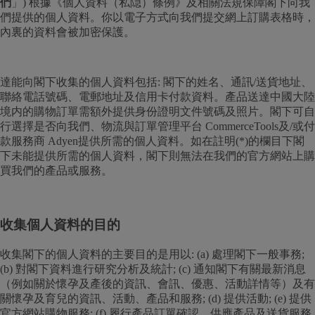
們
」) 根據《個人資料（私隠）條例》及相關法規保障閣下向我
們提供的個人資料。你以電子方式向我們提交網上訂購表格時，
內裏的資料會被加密保護。
達能向閣下收集的個人資料包括: 閣下的姓名、通訊/送貨地址、
聯絡電話號碼、電郵地址及信用卡付款資料。產品送達中國大陸
境内的購物訂單需額外提供身份證明文件號碼及照片。閣下可自
行選擇是否向我們、物流與訂單管理平台 CommerceTools及/或付
款服務商 Adyen提供所需的個人資料。如在註明(*)的欄目下閣
下未能提供所需的個人資料，閣下則無法在我們的官方網站上購
買我們的產品或服務。
收集個人資料的目的
收集閣下的個人資料的主要目的是用以: (a) 處理閣下一般事務;
(b) 對閣下資料進行研究分析及統計; (c) 通知閣下有關最新消息
（例如關於懷孕及產後的資訊、會訊、優惠、活動詳情等）及有
關懷孕及育兒的資訊、活動、產品和服務; (d) 提供活動; (e) 提供
官方網站購物服務; (f) 履行產品訂單確認、供應產品及送貨服務